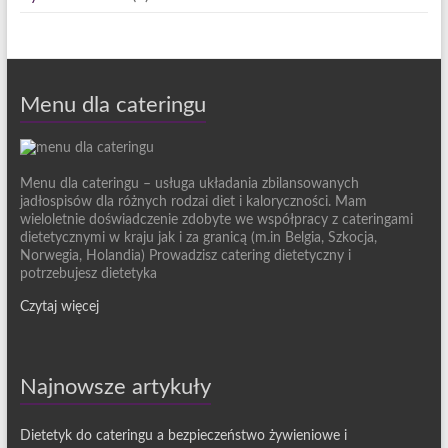
Menu dla cateringu
Menu dla cateringu – usługa układania zbilansowanych
jadłospisów dla różnych rodzai diet i kaloryczności. Mam
wieloletnie doświadczenie zdobyte we współpracy z cateringami
dietetycznymi w kraju jak i za granicą (m.in Belgia, Szkocja,
Norwegia, Holandia) Prowadzisz catering dietetyczny i
potrzebujesz dietetyka
Czytaj więcej
Najnowsze artykuły
Dietetyk do cateringu a bezpieczeństwo żywieniowe i