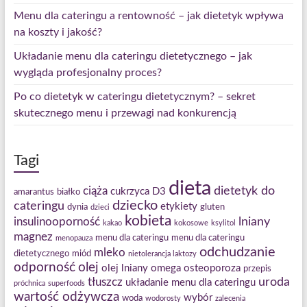
Menu dla cateringu a rentowność – jak dietetyk wpływa
na koszty i jakość?
Układanie menu dla cateringu dietetycznego – jak
wygląda profesjonalny proces?
Po co dietetyk w cateringu dietetycznym? – sekret
skutecznego menu i przewagi nad konkurencją
Tagi
dieta
dietetyk do
ciąża
cukrzyca
D3
amarantus
białko
dziecko
cateringu
etykiety
dynia
gluten
dzieci
kobieta
lniany
insulinooporność
kakao
kokosowe
ksylitol
magnez
menu dla cateringu
menu dla cateringu
menopauza
odchudzanie
mleko
dietetycznego
miód
nietolerancja laktozy
odporność
olej
olej lniany
omega
osteoporoza
przepis
uroda
tłuszcz
układanie menu dla cateringu
próchnica
superfoods
wartość odżywcza
wybór
woda
wodorosty
zalecenia