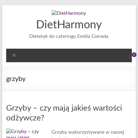
Skip
to
content
DietHarmony
Dietetyk do cateringu Emilia Gierada
Menu
0
grzyby
Grzyby – czy mają jakieś wartości
odżywcze?
Grzyby wykorzystywane w naszej