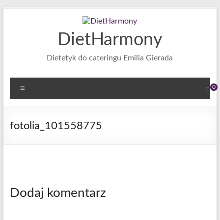
Skip
to
content
DietHarmony
Dietetyk do cateringu Emilia Gierada
Menu
0
fotolia_101558775
Dodaj komentarz